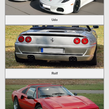
Udo
Rolf